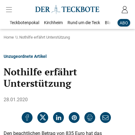
Teckbotenpokal
Kirchheim
Rund um die Teck
Blaulicht
Loka
ABO
Home
Nothilfe erfährt Unterstützung
Unzugeordnete Artikel
Nothilfe erfährt
Unterstützung
28.01.2020
Den beachtlichen Betrag von 835 Euro hat das