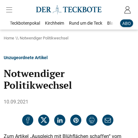
Teckbotenpokal
Kirchheim
Rund um die Teck
Blaulicht
Loka
ABO
Home
Notwendiger Politikwechsel
Unzugeordnete Artikel
Notwendiger
Politikwechsel
10.09.2021
Zum Artikel „Ausgleich mit Blühflächen schaffen“ vom