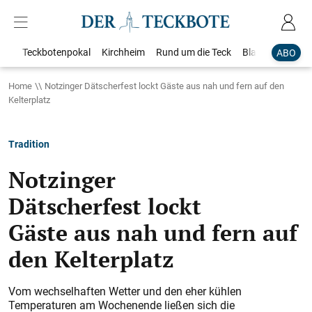
Teckbotenpokal
Kirchheim
Rund um die Teck
Blaulicht
Loka
ABO
Home
Notzinger Dätscherfest lockt Gäste aus nah und fern auf den
Kelterplatz
Tradition
Notzinger
Dätscherfest lockt
Gäste aus nah und fern auf
den Kelterplatz
Vom wechselhaften Wetter und den eher kühlen
Temperaturen am Wochenende ließen sich die