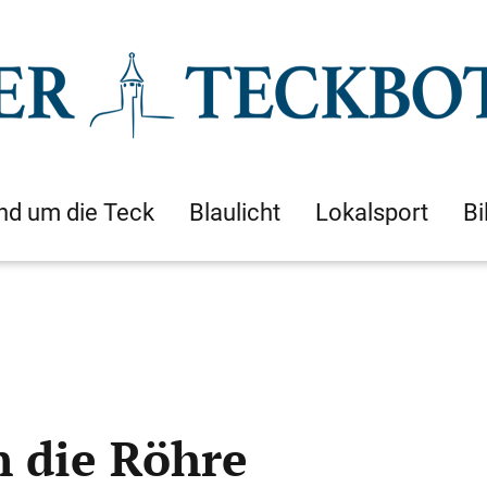
nd um die Teck
Blaulicht
Lokalsport
Bi
n die Röhre