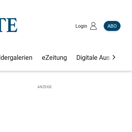
Login
ABO
ldergalerien
eZeitung
Digitale Ausgaben