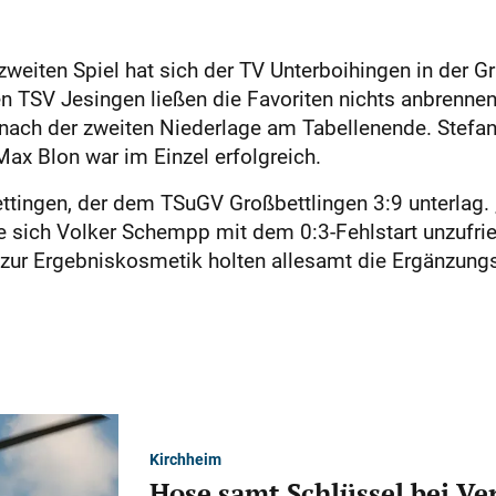
weiten Spiel hat sich der TV Unterboihingen in der Gr
en TSV Jesingen ließen die ­Favoriten nichts anbrenne
 nach der zweiten Niederlage am Tabellenende. Stef
ax Blon war im Einzel erfolgreich.
ettingen, der dem TSuGV Großbettlingen 3:9 unterlag. 
e sich Volker Schempp mit dem 0:3-Fehlstart unzufri
 zur Ergebnis­kosmetik holten allesamt die Ergänzung
Kirchheim
Hose samt Schlüssel bei V