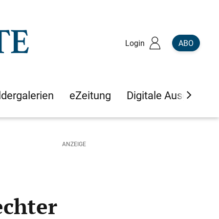
Login
ABO
ldergalerien
eZeitung
Digitale Ausgaben
echter