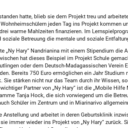
nden hatte, blieb sie dem Projekt treu und arbeitete 
2 Wohnheimschülern jeden Tag ins Projekt kommen und
 drei warme Mahlzeiten finanzieren. Im Lernspielpro
soziale Betreuung die mentale und soziale Entfaltung
hte „Ny Hary“ Nandrianina mit einem Stipendium die
nzwischen hat dieses Beispiel im Projekt Schule gemac
eutlingen oder dem Deutsch-Madagassischen Verein 
rden. Bereits 750 Euro ermöglichen ein Jahr Studium 
 Sie stärken nicht nur das Team durch ihr Wissen, so
wichtiger Partner von „Ny Hary“ ist die „Mobile Hilfe
mme Tanja Hock, die sich vorwiegend um die Betreu
uch Schüler im Zentrum und in Miarinarivo allgemeinm
 Anstellung und arbeitet in deren Geburtsklinik inzwi
ie immer wieder ins Projekt von „Ny Hary“ zurück. Si