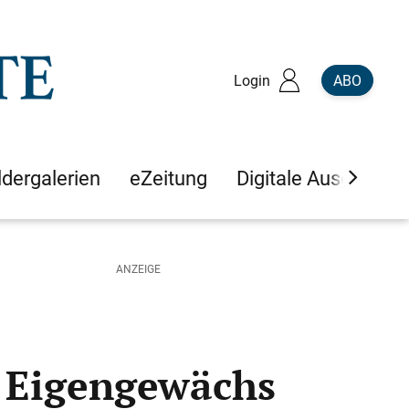
Login
ABO
ldergalerien
eZeitung
Digitale Ausgaben
es Eigengewächs