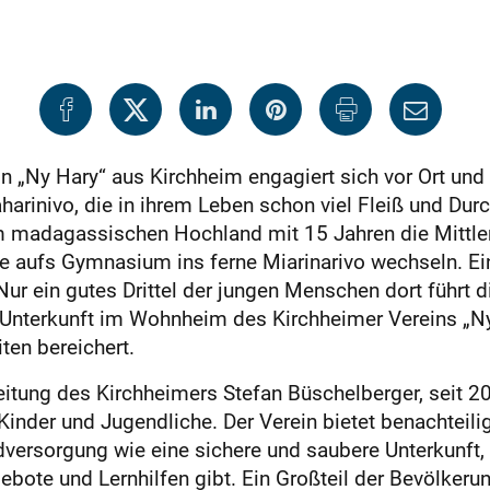
 „Ny Hary“ aus Kirchheim engagiert sich vor Ort und b
aharinivo, die in ihrem Leben schon viel Fleiß und D
madagassischen Hochland mit 15 Jahren die Mittlere R
 aufs Gymnasium ins ferne Miarinarivo wechseln. Ein
r ein gutes Drittel der jungen Menschen dort führt d
 Unterkunft im Wohnheim des Kirchheimer Vereins „Ny
ten bereichert.
leitung des Kirchheimers Stefan Büschelberger, seit 20
inder und Jugendliche. Der Verein bietet benachteili
dversorgung wie eine sichere und saubere Unterkunft, 
ebote und Lernhilfen gibt. Ein Großteil der Bevölker