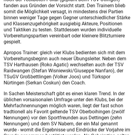
fanden aus Gründen der Vorsicht statt. Den Trainern blieb
somit die Möglichkeit versagt, in mindestens drei Partien
binnen weniger Tage gegen Gegner unterschiedlicher Stärke
und Klassenzugehörigkeit ausgiebig Akteure, Positionen
und Taktiken zu testen. Stattdessen wurden individuelle
Vorbereitungspartien vereinbart oder kleinere Blitzturniere
gespielt.
Apropos Trainer: gleich vier Klubs bedienten sich mit dem
Vorbereitungsbeginn auch neuer Übungsleiter. Neben dem
TSV Harthausen (Roko Agatic) wechselten auch der TSV
Raidwangen (Stefan Wisniewski/Giuseppe Nanfaro), der
TSuGV Großbettlingen (Volker Joos) und Türkspor
Nürtingen (Serkan Coskun) den Coach.
In Sachen Meisterschaft gibt es einen klaren Trend. In der
üblichen vorsaisonalen Umfrage unter den Klubs, bei der
Mehrfachnennungen möglich waren, liegt der fast schon
tradtionell als Favorit geltende TSV Oberboihingen (zwölf
Nennungen) vor den Sportfreunden aus Dettingen (zehn
Nennungen) und dem SV Nabern, der ein Mal genannt
wurde - womit die Ergebnisse und Eindrücke der Vorjahre im