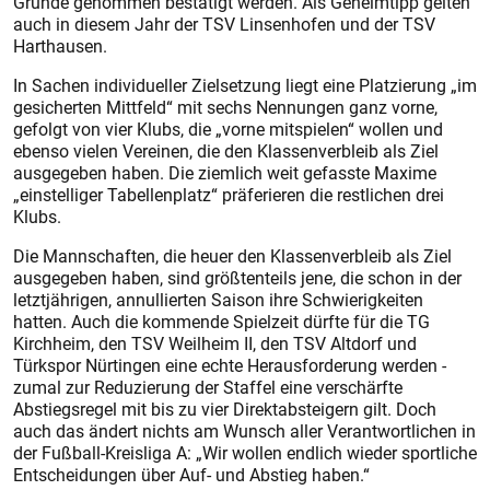
Grunde genommen bestätigt werden. Als Geheimtipp gelten
auch in diesem Jahr der TSV Linsenhofen und der TSV
Harthausen.
In Sachen individueller Zielsetzung liegt eine Platzierung „im
gesicherten Mittfeld“ mit sechs Nennungen ganz vorne,
gefolgt von vier Klubs, die „vorne mitspielen“ wollen und
ebenso vielen Vereinen, die den Klassenverbleib als Ziel
ausgegeben haben. Die ziemlich weit gefasste Maxime
„einstelliger Tabellenplatz“ präferieren die restlichen drei
Klubs.
Die Mannschaften, die heuer den Klassenverbleib als Ziel
ausgegeben haben, sind größtenteils jene, die schon in der
letztjährigen, annullierten Saison ihre Schwierigkeiten
hatten. Auch die kommende Spielzeit dürfte für die TG
Kirchheim, den TSV Weilheim II, den TSV Altdorf und
Türkspor Nürtingen eine echte Herausforderung werden -
zumal zur Reduzierung der Staffel eine verschärfte
Abstiegsregel mit bis zu vier Direktabsteigern gilt. Doch
auch das ändert nichts am Wunsch aller Verantwortlichen in
der Fußball-Kreisliga A: „Wir wollen endlich wieder sportliche
Entscheidungen über Auf- und Abstieg haben.“