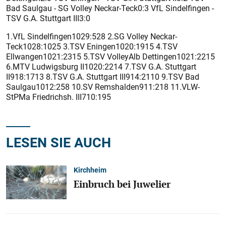
Bad Saulgau - SG Volley Neckar-Teck0:3 VfL Sindelfingen -
TSV G.A. Stuttgart III3:0
1.VfL Sindelfingen1029:528 2.SG Volley Neckar-
Teck1028:1025 3.TSV Eningen1020:1915 4.TSV
Ellwangen1021:2315 5.TSV VolleyAlb Dettingen1021:2215
6.MTV Ludwigsburg II1020:2214 7.TSV G.A. Stuttgart
II918:1713 8.TSV G.A. Stuttgart III914:2110 9.TSV Bad
Saulgau1012:258 10.SV Remshalden911:218 11.VLW-
StPMa Friedrichsh. III710:195
LESEN SIE AUCH
Kirchheim
Einbruch bei Juwelier