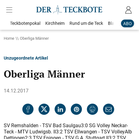
Teckbotenpokal
Kirchheim
Rund um die Teck
Blaulicht
Loka
ABO
Home
Oberliga Männer
Unzugeordnete Artikel
Oberliga Männer
14.12.2017
SV Remshalden - TSV Bad Saulgau3:0 SG Volley Neckar-
Teck - MTV Ludwigsb. II3:2 TSV Ellwangen - TSV VolleyAlb
Dettingen2:3 TSV Eningen - TSV G.A. Stuttgart II3:2 TSV