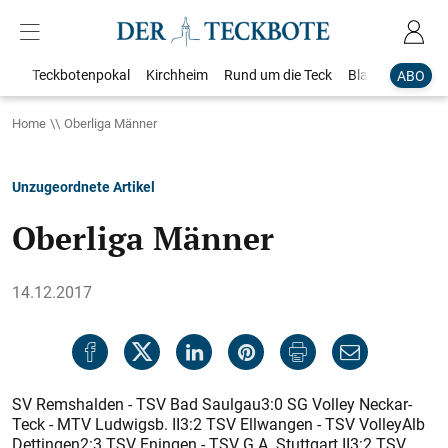
Teckbotenpokal
Kirchheim
Rund um die Teck
Blaulicht
Loka
ABO
Home
Oberliga Männer
Unzugeordnete Artikel
Oberliga Männer
14.12.2017
SV Remshalden - TSV Bad Saulgau3:0 SG Volley Neckar-
Teck - MTV Ludwigsb. II3:2 TSV Ellwangen - TSV VolleyAlb
Dettingen2:3 TSV Eningen - TSV G.A. Stuttgart II3:2 TSV