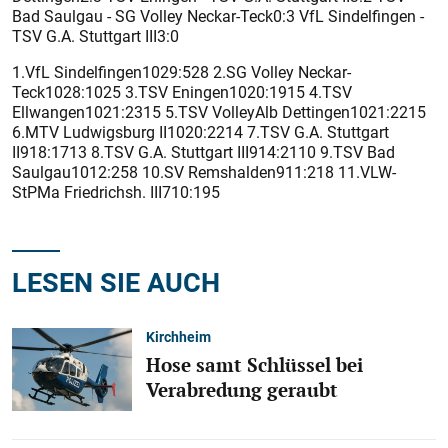
Bad Saulgau - SG Volley Neckar-Teck0:3 VfL Sindelfingen -
TSV G.A. Stuttgart III3:0
1.VfL Sindelfingen1029:528 2.SG Volley Neckar-
Teck1028:1025 3.TSV Eningen1020:1915 4.TSV
Ellwangen1021:2315 5.TSV VolleyAlb Dettingen1021:2215
6.MTV Ludwigsburg II1020:2214 7.TSV G.A. Stuttgart
II918:1713 8.TSV G.A. Stuttgart III914:2110 9.TSV Bad
Saulgau1012:258 10.SV Remshalden911:218 11.VLW-
StPMa Friedrichsh. III710:195
LESEN SIE AUCH
Kirchheim
Hose samt Schlüssel bei
Verabredung geraubt