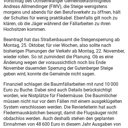
Vorschlag des Ochsenwanger Gemeinderatsmitglieds
Andreas Allmendinger (FWV), die Steige wenigstens
morgens und abends für den Berufsverkehr zu öffnen, hält
der Schultes für wenig praktikabel. Ebenfalls gilt noch zu
klären, ob die Jäger während der Fällarbeiten zu ihren
Hochsitzen kommen.
Beantragt hat das Straßenbauamt die Steigensperrung ab
Montag, 25. Oktober, für vier Wochen, also sollte nach
bisherigen Planungen der Verkehr ab Montag, 22. November,
wieder rollen. So ist zumindest die Planung. Ob es eine
Änderung wegen der voraussichtlich noch bis Ende
November dauernden Sperrung der Gutenberger Steige
geben wird, konnte die Gemeinde nicht sagen.
Finanziell schlagen die Baumfällarbeiten mit rund 10 000
Euro zu Buche. Dabei sind auch Details berücksichtigt
worden, wie Nistplätze für Fledermäuse. Die Baumlöcher
müssen nicht nur vor dem Fällen mit einem ausgeklügelten
System verschlossen werden. Die Revierleiterin hat auch
Fledermauskästchen besorgt, damit die Flugsäuger nicht
obdachlos werden. Auch deshalb stehen den geplanten
Einnahmen von 48 600 Euro in diesem Jahr Ausgaben von