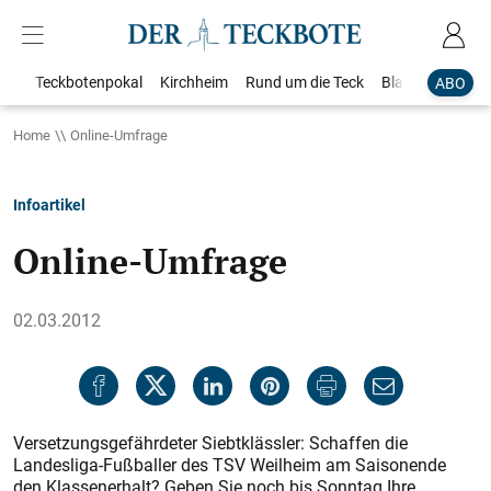
Teckbotenpokal
Kirchheim
Rund um die Teck
Blaulicht
Loka
ABO
Home
Online-Umfrage
Infoartikel
Online-Umfrage
02.03.2012
Versetzungsgefährdeter Siebtklässler: Schaffen die
Landesliga-Fußballer des TSV Weilheim am Saisonende
den Klassenerhalt? Geben Sie noch bis Sonntag Ihre