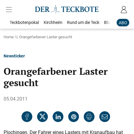
Teckbotenpokal
Kirchheim
Rund um die Teck
Blaulicht
Loka
ABO
Home
Orangefarbener Laster gesucht
Newsticker
Orangefarbener Laster
gesucht
05.04.2011
Plochingen. Der Fahrer eines Lasters mit Kranaufbau hat