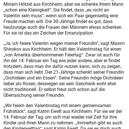
Miriam Hötzel aus Kirchheim, aber sie schenke ihrem Mann
„schon eine Kleinigkeit“. Sie findet, dass „es nicht an
Valentin sein muss“, wenn sich ein Paar gegenseitig eine
Freude machen will. Die 30-Jährige findet es gut, dass
heutzutage auch die Frauen den Männern etwas schenken.
Für sie ist das ein Zeichen der Emanzipation.
„Ja, ich feiere Valentin wegen meiner Freundin“, sagt Maxim
Shirokov aus Kirchheim. Er hält den Valentinstag für einen
„von Amerika übernommenen Feiertag“. Zwar ist auch für
ihn der 14. Februar ein Tag wie jeder andere, aber er findet
trotzdem, dass man ihn dafür nutzen kann, sich zu zeigen,
dass man sich liebt. Der 21-Jährige schenkt seiner Freundin
„Orchideen und ein Essen“. Seine Freundin möge Orchideen
lieber als Rosen, deswegen sei sein Geschenk wohl eher
nicht traditionell. Er selbst freut sich schon auf die
Überraschung seiner Freundin.
„Wir feiern den Valentinstag mit einem gemeinsamen
Frühstück“, sagt Katrin Ewelt aus Kirchheim. Für sie sei der
14. Februar der Tag, um sich mal wieder viel Zeit für ihre
Kinder und ihren Mann zu nehmen. „Immerhin gibt es auch
den Kinderwelttag“, sagt Katrin Ewelt. Da sei es doch auch