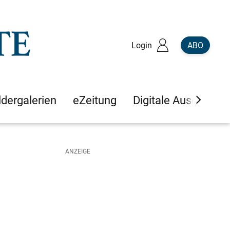
Login
ABO
ldergalerien
eZeitung
Digitale Ausgaben