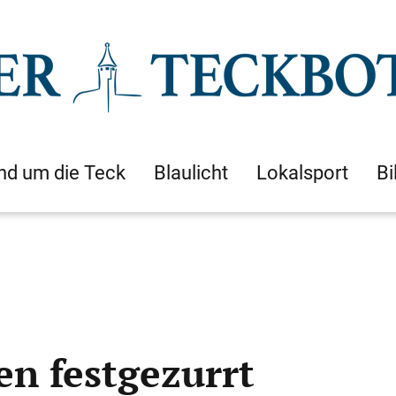
nd um die Teck
Blaulicht
Lokalsport
Bi
n festgezurrt