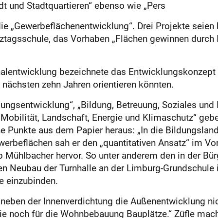
dt und Stadtquartieren“ ebenso wie „Pers
die „Gewerbeflächenentwicklung“. Drei Projekte seien b
nztagsschule, das Vorhaben „Flächen gewinnen durch
lentwicklung bezeichnete das Entwicklungskonzept 
nächs­ten zehn Jahren orientieren könnten.
ungsentwicklung“, „Bildung, Betreuung, Soziales und 
Mobilität, Landschaft, Energie und Klimaschutz“ gebe
lne Punkte aus dem Papier heraus: „In die Bildungsl
erbeflächen sah er den „quantitativen Ansatz“ im Vor
 Mühlbacher hervor. So unter anderem den in der Bü
ren Neubau der Turnhalle an der Limburg-Grundschule 
e einzubinden.
 neben der Innenverdichtung die Außenentwicklung nic
rie noch für die Wohnbebauung Bauplätze.“ Züfle mach