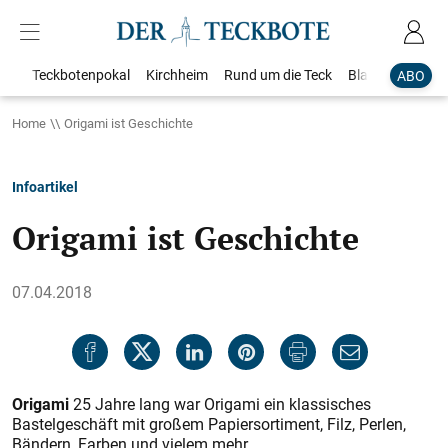
Teckbotenpokal
Kirchheim
Rund um die Teck
Blaulicht
Loka
ABO
Home
Origami ist Geschichte
Infoartikel
Origami ist Geschichte
07.04.2018
Origami
25 Jahre lang war Origami ein klassisches
Bastelgeschäft mit großem Papiersortiment, Filz, Perlen,
Bändern, Farben und vielem mehr.