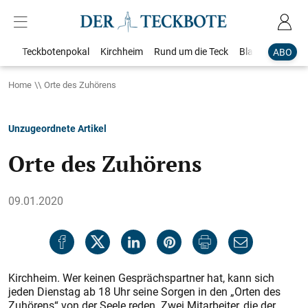
Teckbotenpokal
Kirchheim
Rund um die Teck
Blaulicht
Loka
ABO
Home
Orte des Zuhörens
Unzugeordnete Artikel
Orte des Zuhörens
09.01.2020
Kirchheim. Wer keinen Gesprächspartner hat, kann sich
jeden Dienstag ab 18 Uhr seine Sorgen in den „Orten des
Zuhörens“ von der Seele reden. Zwei Mitarbeiter, die der