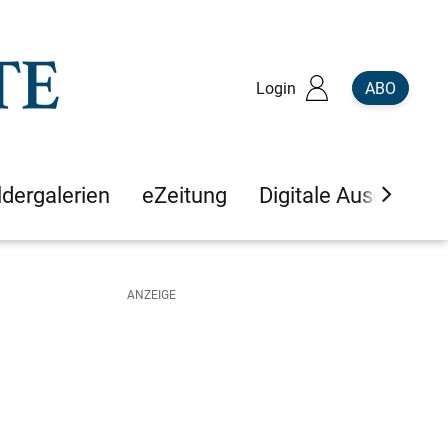
Login
ABO
ldergalerien
eZeitung
Digitale Ausgaben