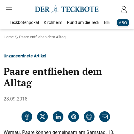
Teckbotenpokal
Kirchheim
Rund um die Teck
Blaulicht
Loka
ABO
Home
Paare entfliehen dem Alltag
Unzugeordnete Artikel
Paare entfliehen dem
Alltag
28.09.2018
Wernau. Paare können gemeinsam am Samstag, 13.