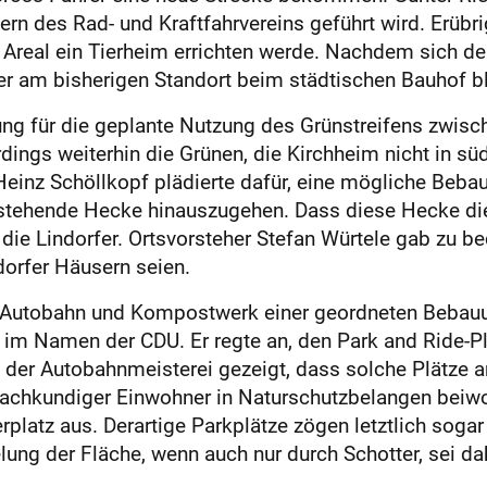
rn des Rad- und Kraftfahrvereins geführt wird. Erübr
 Areal ein Tierheim errichten werde. Nachdem sich der
 er am bisherigen Standort beim städtischen Bauhof b
g für die geplante Nutzung des Grünstreifens zwis
ings weiterhin die Grünen, die Kirchheim nicht in sü
Heinz Schöllkopf plädierte dafür, eine mögliche Beb
bestehende Hecke hinauszugehen. Dass diese Hecke di
die Lindorfer. Ortsvorsteher Stefan Würtele gab zu b
dorfer Häusern seien.
en Autobahn und Kompostwerk einer geordneten Bebauu
m Namen der CDU. Er regte an, den Park and Ride-Pla
n der Autobahnmeisterei gezeigt, dass solche Plätz
chkundiger Einwohner in Naturschutzbelangen beiwohn
latz aus. Derartige Parkplätze zögen letztlich sogar V
lung der Fläche, wenn auch nur durch Schotter, sei dah