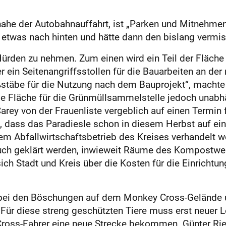
, nahe der Autobahnauffahrt, ist „Parken und Mitnehme
etwas nach hinten und hätte dann den bislang vermis
 Hürden zu nehmen. Zum einen wird ein Teil der Fläche
r ein Seitenangriffsstollen für die Bauarbeiten an der
täbe für die Nutzung nach dem Bauprojekt“, machte 
e Fläche für die Grünmüllsammelstelle jedoch unabh
rey von der Frauenliste vergeblich auf einen Termin 
f, dass das Paradiesle schon in diesem Herbst auf ei
dem Abfallwirtschaftsbetrieb des Kreises verhandelt w
 auch geklärt werden, inwieweit Räume des Kompostwe
 Stadt und Kreis über die Kosten für die Einrichtun
t bei den Böschungen auf dem Monkey Cross-Gelände
 Für diese streng geschützten Tiere muss erst neuer
Cross-Fahrer eine neue Strecke bekommen. Günter Rie