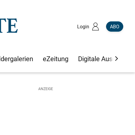
Login
ABO
ldergalerien
eZeitung
Digitale Ausgaben