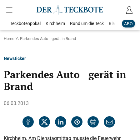
Teckbotenpokal
Kirchheim
Rund um die Teck
Blaulicht
Loka
ABO
Home
Parkendes Auto gerät in Brand
Newsticker
Parkendes Auto gerät in
Brand
06.03.2013
Kirchheim. Am Dienstagmittag musste die Feuerwehr