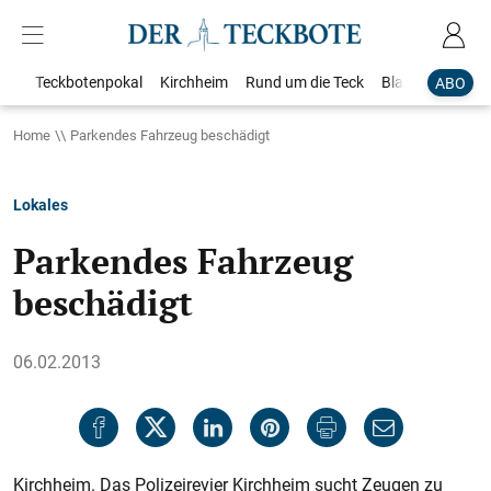
Teckbotenpokal
Kirchheim
Rund um die Teck
Blaulicht
Loka
ABO
Home
Parkendes Fahrzeug beschädigt
Lokales
Parkendes Fahrzeug
beschädigt
06.02.2013
Kirchheim. Das Polizeirevier Kirchheim sucht Zeugen zu