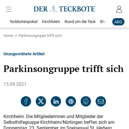
Teckbotenpokal
Kirchheim
Rund um die Teck
Blaulicht
Loka
ABO
Home
Parkinsongruppe trifft sich
Unzugeordnete Artikel
Parkinsongruppe trifft sich
15.09.2021
Kirchheim. Die Mitgliederinnen und Mitglieder der
Selbsthilfegruppe Kirchheim/Nürtingen treffen sich am
Donnerstag, 23. September, im Speisesaal St. Hedwig,