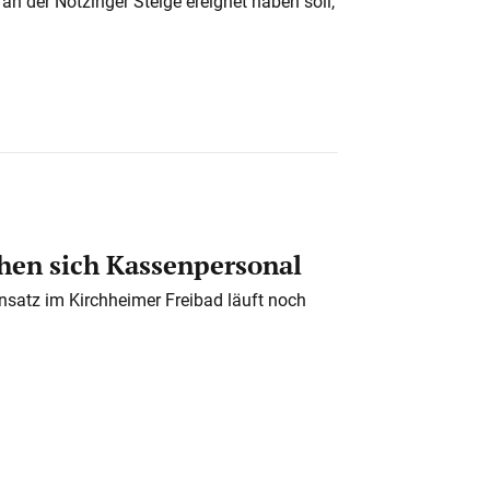
n der Notzinger Steige ereignet haben soll,
en sich Kassenpersonal
nsatz im Kirchheimer Freibad läuft noch