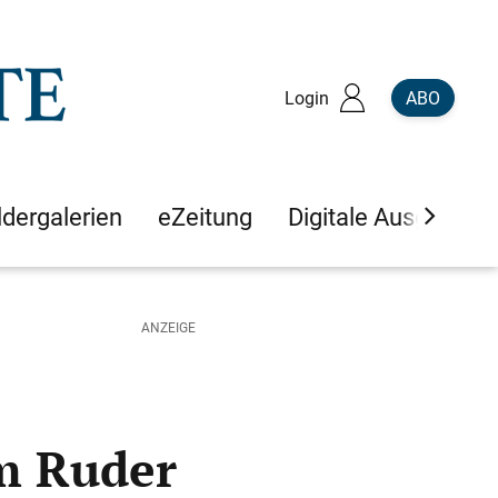
Login
ABO
ldergalerien
eZeitung
Digitale Ausgaben
em Ruder