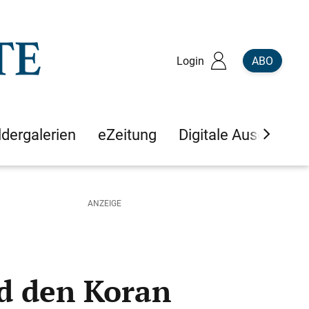
Login
ABO
ldergalerien
eZeitung
Digitale Ausgaben
nd den Koran