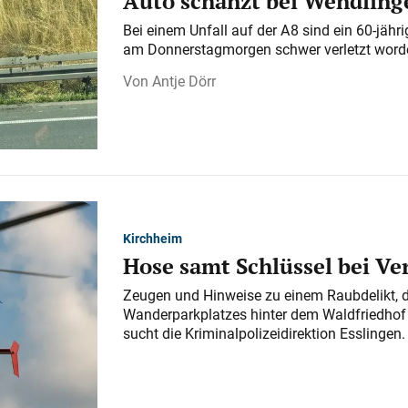
Auto schanzt bei Wendlinge
Bei einem Unfall auf der A 8 sind ein 60-jähr
am Donnerstagmorgen schwer verletzt word
Antje Dörr
Kirchheim
Hose samt Schlüssel bei V
Zeugen und Hinweise zu einem Raubdelikt, 
Wanderparkplatzes hinter dem Waldfriedhof a
sucht die Kriminalpolizeidirektion Esslingen.