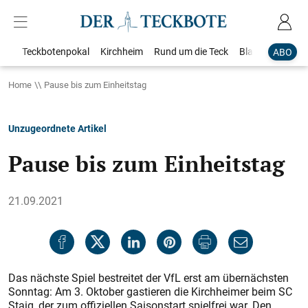
Teckbotenpokal
Kirchheim
Rund um die Teck
Blaulicht
Loka
ABO
Home
Pause bis zum Einheitstag
Unzugeordnete Artikel
Pause bis zum Einheitstag
21.09.2021
Das nächste Spiel bestreitet der VfL erst am übernächsten
Sonntag: Am 3. Oktober gastieren die Kirchheimer beim SC
Staig, der zum offiziellen Saisonstart spielfrei war. Den