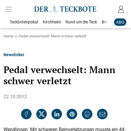
Teckbotenpokal
Kirchheim
Rund um die Teck
Blaulicht
Loka
ABO
Home
Pedal verwechselt: Mann schwer verletzt
Newsticker
Pedal verwechselt: Mann
schwer verletzt
22.10.2012
Wendlingen. Mit schweren Beinverletzungen musste ein 44-