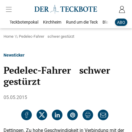
Teckbotenpokal
Kirchheim
Rund um die Teck
Blaulicht
Loka
ABO
Home
Pedelec-Fahrer schwer gestürzt
Newsticker
Pedelec-Fahrer schwer
gestürzt
05.05.2015
Dettingen. Zu hohe Geschwindigkeit in Verbindung mit der