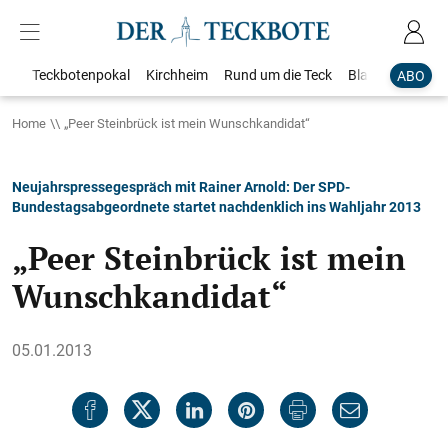
Teckbotenpokal
Kirchheim
Rund um die Teck
Blaulicht
Loka
ABO
Home
„Peer Steinbrück ist mein Wunschkandidat“
Neujahrspressegespräch mit Rainer Arnold: Der SPD-
Bundestagsabgeordnete startet nachdenklich ins Wahljahr 2013
„Peer Steinbrück ist mein
Wunschkandidat“
05.01.2013