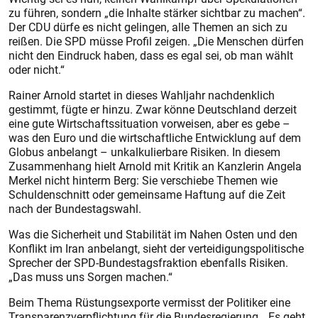
zu führen, sondern „die Inhalte stärker sichtbar zu machen“.
Der CDU dürfe es nicht gelingen, alle Themen an sich zu
reißen. Die SPD müsse Profil zeigen. „Die Menschen dürfen
nicht den Eindruck haben, dass es egal sei, ob man wählt
oder nicht.“
Rainer Arnold startet in dieses Wahljahr nachdenklich
gestimmt, fügte er hinzu. Zwar könne Deutschland derzeit
eine gute Wirtschaftssituation vorweisen, aber es gebe –
was den Euro und die wirtschaftliche Entwicklung auf dem
Globus anbelangt – unkalkulierbare Risiken. In diesem
Zusammenhang hielt Arnold mit Kritik an Kanzlerin Angela
Merkel nicht hinterm Berg: Sie verschiebe Themen wie
Schuldenschnitt oder gemeinsame Haftung auf die Zeit
nach der Bundestagswahl.
Was die Sicherheit und Stabilität im Nahen Osten und den
Konflikt im Iran anbelangt, sieht der verteidigungspolitische
Sprecher der SPD-Bundestagsfraktion ebenfalls Risiken.
„Das muss uns Sorgen machen.“
Beim Thema Rüstungsexporte vermisst der Politiker eine
Transparenzverpflichtung für die Bundesregierung. „Es geht