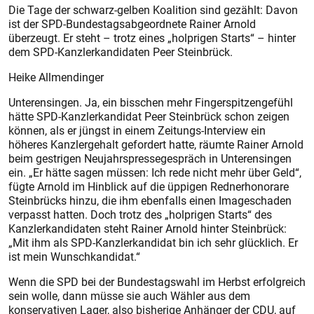
Die Tage der schwarz-gelben Koalition sind gezählt: Davon
ist der SPD-Bundestagsabgeordnete Rainer Arnold
überzeugt. Er steht – trotz eines „holprigen Starts“ – hinter
dem SPD-Kanzlerkandidaten Peer Steinbrück.
Heike Allmendinger
Unterensingen. Ja, ein bisschen mehr Fingerspitzengefühl
hätte SPD-Kanzlerkandidat Peer Steinbrück schon zeigen
können, als er jüngst in einem Zeitungs-Interview ein
höheres Kanzlergehalt gefordert hatte, räumte Rainer Arnold
beim gestrigen Neujahrspressegespräch in Unterensingen
ein. „Er hätte sagen müssen: Ich rede nicht mehr über Geld“,
fügte Arnold im Hinblick auf die üppigen Rednerhonorare
Steinbrücks hinzu, die ihm ebenfalls einen Imageschaden
verpasst hatten. Doch trotz des „holprigen Starts“ des
Kanzlerkandidaten steht Rainer Arnold hinter Steinbrück:
„Mit ihm als SPD-Kanzlerkandidat bin ich sehr glücklich. Er
ist mein Wunschkandidat.“
Wenn die SPD bei der Bundestagswahl im Herbst erfolgreich
sein wolle, dann müsse sie auch Wähler aus dem
konservativen Lager, also bisherige Anhänger der CDU, auf