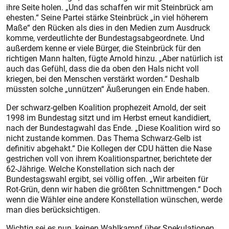
ihre Seite holen. „Und das schaffen wir mit Steinbrück am
ehesten.“ Seine Partei stärke Steinbrück „in viel höherem
Maße“ den Rücken als dies in den Medien zum Ausdruck
komme, verdeutlichte der Bundestagsabgeordnete. Und
außerdem kenne er viele Bürger, die Steinbrück für den
richtigen Mann halten, fügte Arnold hinzu. „Aber natürlich ist
auch das Gefühl, dass die da oben den Hals nicht voll
kriegen, bei den Menschen verstärkt worden.“ Deshalb
müssten solche „unnützen“ Äußerungen ein Ende haben.
Der schwarz-gelben Koalition prophezeit Arnold, der seit
1998 im Bundestag sitzt und im Herbst erneut kandidiert,
nach der Bundestagwahl das Ende. „Diese Koalition wird so
nicht zustande kommen. Das Thema Schwarz-Gelb ist
definitiv abgehakt.“ Die Kollegen der CDU hätten die Nase
gestrichen voll von ihrem Koalitionspartner, berichtete der
62-Jährige. Welche Konstellation sich nach der
Bundestagswahl ergibt, sei völlig offen. „Wir arbeiten für
Rot-Grün, denn wir haben die größten Schnittmengen.“ Doch
wenn die Wähler eine andere Konstellation wünschen, werde
man dies berücksichtigen.
Wichtig sei es nun, keinen Wahlkampf über Spekulationen