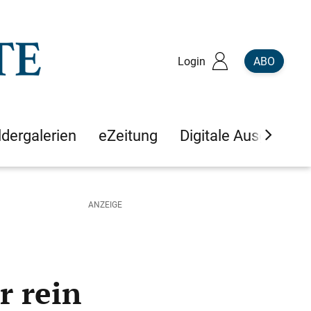
Login
ABO
ldergalerien
eZeitung
Digitale Ausgaben
r rein