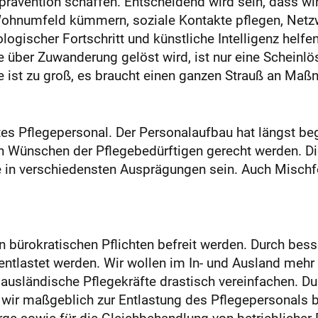
rävention schaffen. Entscheidend wird sein, dass wi
Wohnumfeld kümmern, soziale Kontakte pflegen, Net
ogischer Fortschritt und künstliche Intelligenz helfen
e über Zuwanderung gelöst wird, ist nur eine Scheinl
 ist zu groß, es braucht einen ganzen Strauß an Ma
rtes Pflegepersonal. Der Personalaufbau hat längst b
Wünschen der Pflegebedürftigen gerecht werden. Die
ge in verschiedensten Ausprägungen sein. Auch Misch
 bürokratischen Pflichten befreit werden. Durch bess
ntlastet werden. Wir wollen im In- und Ausland mehr
 ausländische Pflegekräfte drastisch vereinfachen. D
wir maßgeblich zur Entlastung des Pflegepersonals b
rge sowie für die Gleichbehandlung von betrieblicher