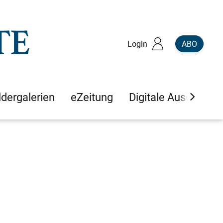
Login
ABO
ldergalerien
eZeitung
Digitale Ausgaben