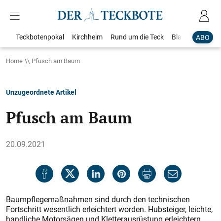
Teckbotenpokal
Kirchheim
Rund um die Teck
Blaulicht
Loka
ABO
Home
Pfusch am Baum
Unzugeordnete Artikel
Pfusch am Baum
20.09.2021
Baumpflegemaßnahmen sind durch den technischen
Fortschritt wesentlich erleichtert worden. Hubsteiger, leichte,
handliche Motorsägen und Kletterausrüstung erleichtern