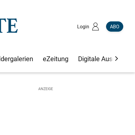
Login
ABO
ldergalerien
eZeitung
Digitale Ausgaben