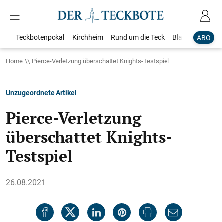
Teckbotenpokal
Kirchheim
Rund um die Teck
Blaulicht
Loka
ABO
Home
Pierce-Verletzung überschattet Knights-Testspiel
Unzugeordnete Artikel
Pierce-Verletzung
überschattet Knights-
Testspiel
26.08.2021