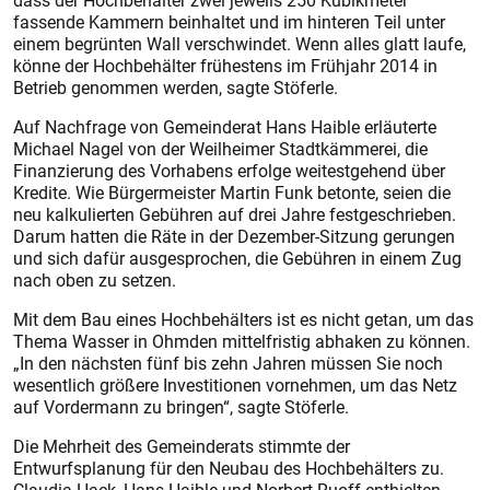
dass der Hochbehälter zwei jeweils 250 Kubikmeter
fassende Kammern beinhaltet und im hinteren Teil unter
einem begrünten Wall verschwindet. Wenn alles glatt laufe,
könne der Hochbehälter frühestens im Frühjahr 2014 in
Betrieb genommen werden, sagte Stöferle.
Auf Nachfrage von Gemeinderat Hans Haible erläuterte
Michael Nagel von der Weilheimer Stadtkämmerei, die
Finanzierung des Vorhabens erfolge weitestgehend über
Kredite. Wie Bürgermeister Martin Funk betonte, seien die
neu kalkulierten Gebühren auf drei Jahre festgeschrieben.
Darum hatten die Räte in der Dezember-Sitzung gerungen
und sich dafür ausgesprochen, die Gebühren in einem Zug
nach oben zu setzen.
Mit dem Bau eines Hochbehälters ist es nicht getan, um das
Thema Wasser in Ohmden mittelfristig abhaken zu können.
„In den nächsten fünf bis zehn Jahren müssen Sie noch
wesentlich größere Investitionen vornehmen, um das Netz
auf Vordermann zu bringen“, sagte Stöferle.
Die Mehrheit des Gemeinderats stimmte der
Entwurfsplanung für den Neubau des Hochbehälters zu.