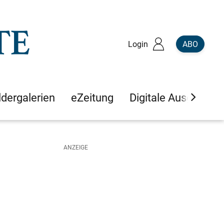
Login
ABO
ldergalerien
eZeitung
Digitale Ausgaben