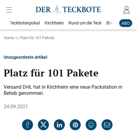
Teckbotenpokal
Kirchheim
Rund um die Teck
Blaulicht
Loka
ABO
Home
Platz für 101 Pakete
Unzugeordnete Artikel
Platz für 101 Pakete
Versand DHL hat in Kirchheim eine neue Packsta­tion in
Betieb genommen.
24.09.2021