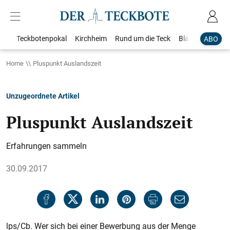
Teckbotenpokal
Kirchheim
Rund um die Teck
Blaulicht
Loka
ABO
Home
Pluspunkt Auslandszeit
Unzugeordnete Artikel
Pluspunkt Auslandszeit
Erfahrungen sammeln
30.09.2017
lps/Cb. Wer sich bei einer Bewerbung aus der Menge