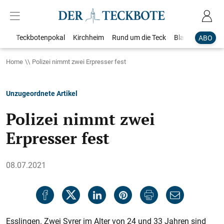
Teckbotenpokal
Kirchheim
Rund um die Teck
Blaulicht
Loka
ABO
Home
Polizei nimmt zwei Erpresser fest
Unzugeordnete Artikel
Polizei nimmt zwei
Erpresser fest
08.07.2021
Esslingen. Zwei Syrer im Alter von 24 und 33 Jahren sind