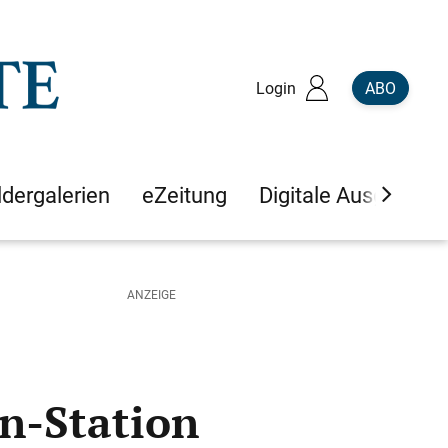
Login
ABO
ldergalerien
eZeitung
Digitale Ausgaben
hn-Station