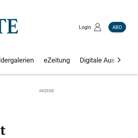
Login
ABO
ldergalerien
eZeitung
Digitale Ausgaben
t