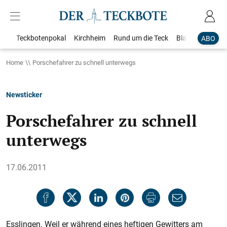
Teckbotenpokal
Kirchheim
Rund um die Teck
Blaulicht
Loka
ABO
Home
Porschefahrer zu schnell unterwegs
Newsticker
Porschefahrer zu schnell
unterwegs
17.06.2011
Esslingen. Weil er während eines heftigen Gewitters am