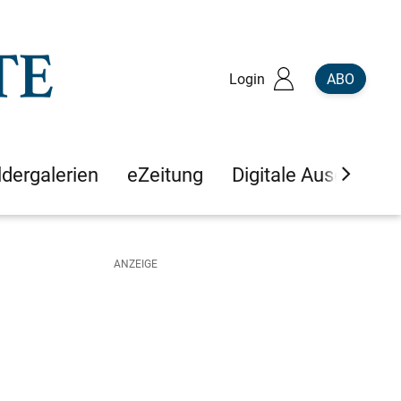
Login
ABO
ldergalerien
eZeitung
Digitale Ausgaben