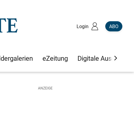
Login
ABO
ldergalerien
eZeitung
Digitale Ausgaben