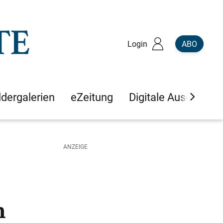
Login
ABO
ldergalerien
eZeitung
Digitale Ausgaben
n