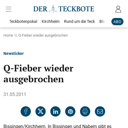
Teckbotenpokal
Kirchheim
Rund um die Teck
Blaulicht
Loka
ABO
Home
Q-Fieber wieder ausgebrochen
Newsticker
Q-Fieber wieder
ausgebrochen
31.05.2011
Bissingen/Kirchheim. In Bissingen und Nabern gibt es