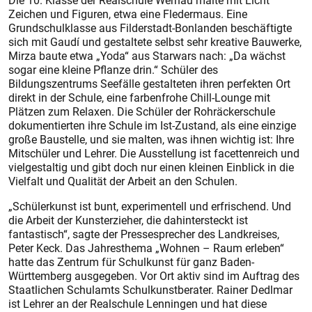
Die 10. Klasse der Realschule Wernau malte mit Licht
Zeichen und Figuren, etwa eine Fledermaus. Eine
Grundschulklasse aus Filderstadt-Bonlanden beschäftigte
sich mit Gaudí und gestaltete selbst sehr kreative Bauwerke,
Mirza baute etwa „Yoda“ aus Starwars nach: „Da wächst
sogar eine kleine Pflanze drin.“ Schüler des
Bildungszentrums Seefälle gestalteten ihren perfekten Ort
direkt in der Schule, eine farbenfrohe Chill-Lounge mit
Plätzen zum Relaxen. Die Schüler der Rohräckerschule
dokumentierten ihre Schule im Ist-Zustand, als eine einzige
große Baustelle, und sie malten, was ihnen wichtig ist: Ihre
Mitschüler und Lehrer. Die Ausstellung ist facettenreich und
vielgestaltig und gibt doch nur einen kleinen Einblick in die
Vielfalt und Qualität der Arbeit an den Schulen.
„Schülerkunst ist bunt, experimentell und erfrischend. Und
die Ar­beit der Kunsterzieher, die dahintersteckt ist
fantastisch“, sagte der Pressesprecher des Landkreises,
Peter Keck. Das Jahresthema „Wohnen – Raum erleben“
hatte das Zentrum für Schulkunst für ganz Baden-
Württemberg ausgegeben. Vor Ort aktiv sind im Auftrag des
Staatlichen Schulamts Schulkunstberater. Rainer Dedlmar
ist Lehrer an der Realschule Lennin­gen und hat diese