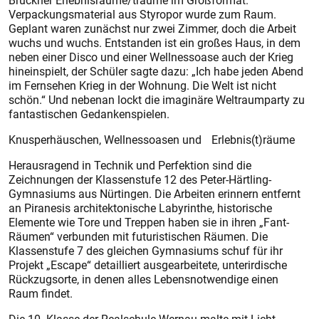
Bruckner Erlebnisräume/träume im Großformat.
Verpackungsmaterial aus Styropor wurde zum Raum.
Geplant waren zunächst nur zwei Zimmer, doch die Arbeit
wuchs und wuchs. Entstanden ist ein großes Haus, in dem
neben einer Disco und einer Wellnessoase auch der Krieg
hineinspielt, der Schüler sagte dazu: „Ich habe jeden Abend
im Fernsehen Krieg in der Wohnung. Die Welt ist nicht
schön.“ Und nebenan lockt die imaginäre Weltraumparty zu
fantastischen Gedankenspielen.
Knusperhäuschen, Wellnessoasen und Erlebnis(t)räume
Herausragend in Technik und Perfektion sind die
Zeichnungen der Klassenstufe 12 des Peter-Härtling-
Gymnasiums aus Nürtingen. Die Ar­beiten erinnern entfernt
an Piranesis architektonische Labyrinthe, historische
Elemente wie Tore und Treppen haben sie in ihren „Fant-
Räumen“ verbunden mit futuristischen Räumen. Die
Klassenstufe 7 des gleichen Gymnasiums schuf für ihr
Projekt „Escape“ detailliert ausgearbeitete, unterirdische
Rückzugsorte, in denen alles Lebensnotwendige einen
Raum findet.