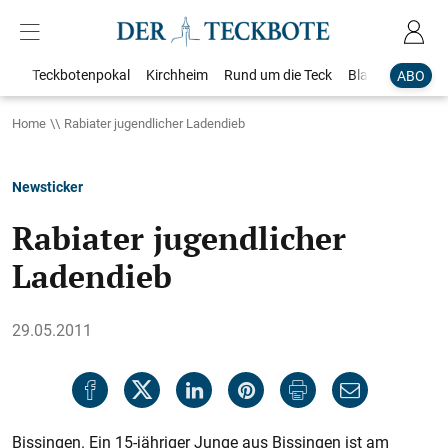
Teckbotenpokal
Kirchheim
Rund um die Teck
Blaulicht
Loka
ABO
Home
Rabiater jugendlicher Ladendieb
Newsticker
Rabiater jugendlicher
Ladendieb
29.05.2011
Bissingen. Ein 15-jähriger Junge aus Bissingen ist am