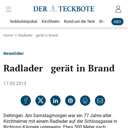
Teckbotenpokal
Kirchheim
Rund um die Teck
Blaulicht
Loka
ABO
Home
Radlader gerät in Brand
Newsticker
Radlader gerät in Brand
17.03.2013
Dettingen. Am Samstagmorgen war ein 77 Jahre alter
Kirchheimer mit einem Radlader auf der Schlossgasse in
Richtung Käppele unterwegs. Etwa 500 Meter nach