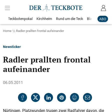
Teckbotenpokal
Kirchheim
Rund um die Teck
Blaulicht
Loka
ABO
Home
Radler prallten frontal aufeinander
Newsticker
Radler prallten frontal
aufeinander
06.05.2011
Nürtingen. Platzwunden trugen zwei Radfahrer davon, die