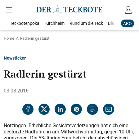
Teckbotenpokal
Kirchheim
Rund um die Teck
Blaulicht
Loka
ABO
Home
Radlerin gestürzt
Newsticker
Radlerin gestürzt
03.08.2016
Notzingen. Erhebliche Gesichtsverletzungen hat sich eine
gestürzte Radfahrerin am Mittwochvormittag, gegen 10 Uhr,
zugezogen. Die 53-jährige Frau befuhr den abschüssigen